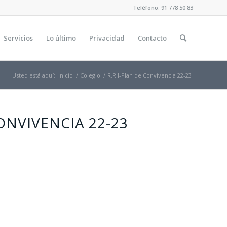
Teléfono: 91 778 50 83
Servicios
Lo último
Privacidad
Contacto
Usted está aquí:
Inicio
/
Colegio
/
R.R.I-Plan de Convivencia 22-23
NVIVENCIA 22-23