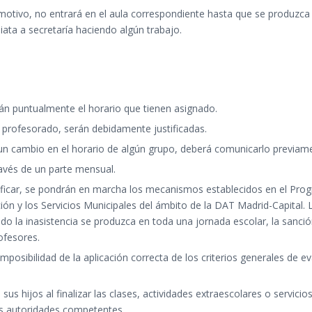
motivo, no entrará en el aula correspondiente hasta que se produzca
iata a secretaría haciendo algún trabajo.
n puntualmente el horario que tienen asignado.
 profesorado, serán debidamente justificadas.
un cambio en el horario de algún grupo, deberá comunicarlo previame
ravés de un parte mensual.
justificar, se pondrán en marcha los mecanismos establecidos en el P
ción y los Servicios Municipales del ámbito de la DAT Madrid-Capital. 
o la inasistencia se produzca en toda una jornada escolar, la sanción 
ofesores.
posibilidad de la aplicación correcta de los criterios generales de ev
 sus hijos al finalizar las clases, actividades extraescolares o servi
as autoridades competentes.