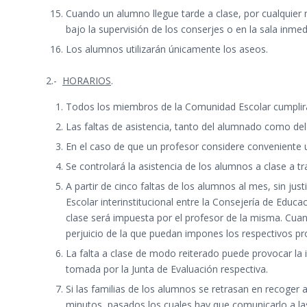
Cuando un alumno llegue tarde a clase, por cualquier 
bajo la supervisión de los conserjes o en la sala inmed
Los alumnos utilizarán únicamente los aseos.
2.-
HORARIOS
.
Todos los miembros de la Comunidad Escolar cumplirá
Las faltas de asistencia, tanto del alumnado como del
En el caso de que un profesor considere conveniente 
Se controlará la asistencia de los alumnos a clase a t
A partir de cinco faltas de los alumnos al mes, sin 
Escolar interinstitucional entre la Consejería de Educa
clase será impuesta por el profesor de la misma. Cuand
perjuicio de la que puedan impones los respectivos pr
La falta a clase de modo reiterado puede provocar la im
tomada por la Junta de Evaluación respectiva.
Si las familias de los alumnos se retrasan en recoger a
minutos, pasados los cuales hay que comunicarlo a l