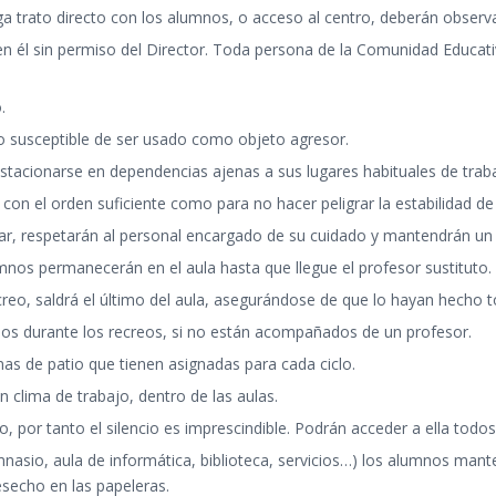
a trato directo con los alumnos, o acceso al centro, deberán observ
 él sin permiso del Director. Toda persona de la Comunidad Educativa
.
to susceptible de ser usado como objeto agresor.
stacionarse en dependencias ajenas a sus lugares habituales de trab
 con el orden suficiente como para no hacer peligrar la estabilidad d
colar, respetarán al personal encargado de su cuidado y mantendrá
mnos permanecerán en el aula hasta que llegue el profesor sustituto.
recreo, saldrá el último del aula, asegurándose de que lo hayan hecho 
los durante los recreos, si no están acompañados de un profesor.
nas de patio que tienen asignadas para cada ciclo.
clima de trabajo, dentro de las aulas.
o, por tanto el silencio es imprescindible. Podrán acceder a ella todo
gimnasio, aula de informática, biblioteca, servicios…) los alumnos m
esecho en las papeleras.