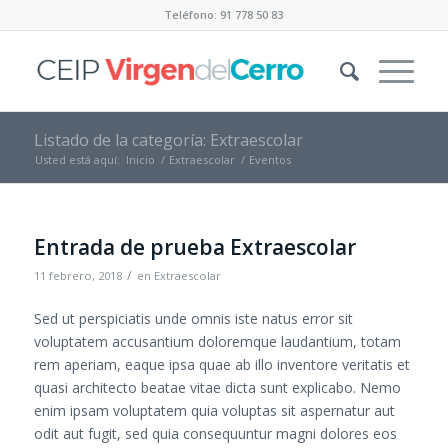
Teléfono: 91 778 50 83
Listado de la categoría: Extraescolar
Usted está aquí:
Inicio
/
Extraescolar
/
Eventos
Entrada de prueba Extraescolar
/
11 febrero, 2018
en
Extraescolar
Sed ut perspiciatis unde omnis iste natus error sit
voluptatem accusantium doloremque laudantium, totam
rem aperiam, eaque ipsa quae ab illo inventore veritatis et
quasi architecto beatae vitae dicta sunt explicabo. Nemo
enim ipsam voluptatem quia voluptas sit aspernatur aut
odit aut fugit, sed quia consequuntur magni dolores eos