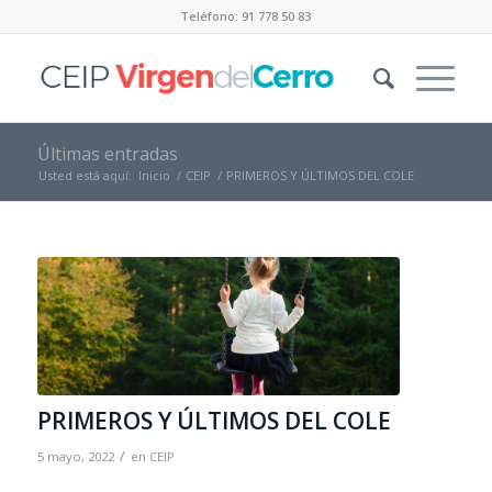
Teléfono: 91 778 50 83
Últimas entradas
Usted está aquí:
Inicio
/
CEIP
/
PRIMEROS Y ÚLTIMOS DEL COLE
PRIMEROS Y ÚLTIMOS DEL COLE
/
5 mayo, 2022
en
CEIP